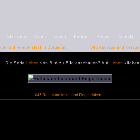
Startseite
Arbeit
Leben
Portrait
Protest
Kontakt
gen auf Friedensfest in Dortmund
: M E H R :
046 Andreas und Kerstin
Die Serie
Leben
von Bild zu Bild anschauen? Auf
Leben
klicken
045 Rothmann lesen und Fiege trinken