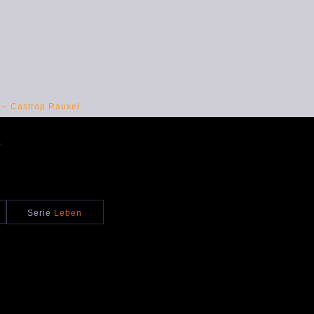
 – Castrop Rauxel
>
.
Serie
Leben