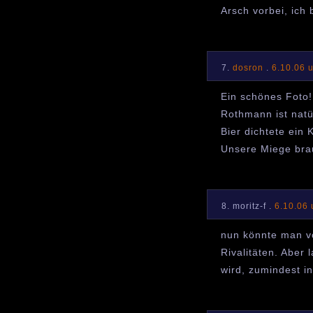
Arsch vorbei, ich 
7.
dosron
.
6.10.06 
Ein schönes Foto!
Rothmann ist natü
Bier dichtete ein 
Unsere Miege brau
8. moritz-f .
6.10.06
nun könnte man vo
Rivalitäten. Aber
wird, zumindest in