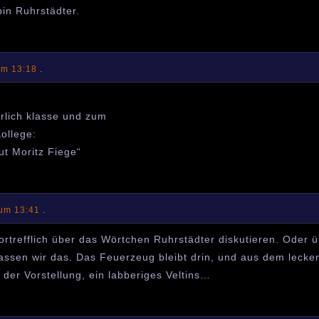
bin Ruhrstädter.
um 13:18
.
rlich klasse und zum
Kollege:
t Moritz Fiege“
 um 13:41
.
rtrefflich über das Wörtchen Ruhrstädter diskutieren. Oder 
 lassen wir das. Das Feuerzeug bleibt drin, und aus dem lecke
 der Vorstellung, ein labberiges Veltins…