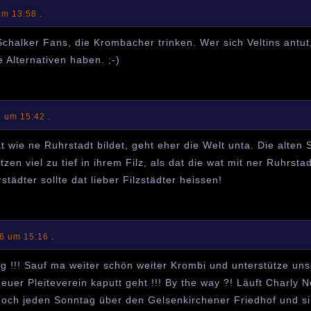
um 13:58
.
Schalker Fans, die Krombacher trinken. Wer sich Veltins antu
 Alternativen haben. ;-)
6 um 15:42
.
t wie ne Ruhrstadt bildet, geht eher die Welt unta. Die alten 
itzen viel zu tief in ihrem Filz, als dat die wat mit ner Ruhrst
städter sollte dat lieber Filzstädter heissen!
06 um 15:16
.
tig !!! Sauf ma weiter schön weiter Krombi und unterstütze un
euer Pleiteverein kaputt geht !!! By the way ?! Läuft Charly
noch jeden Sonntag über den Gelsenkirchener Friedhof und si