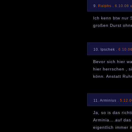
9.
Ralphs
.
6.10.06 
Ich kenn btw nur 
großen Durst ohne
10. Ipschek .
6.10.0
Bevor sich hier wa
hier herrschen , s
könn. Anstatt Ruhr
11. Arminius .
5.12.
Ja, so is das rich
Arminia….auf das 
eigentlich immer 