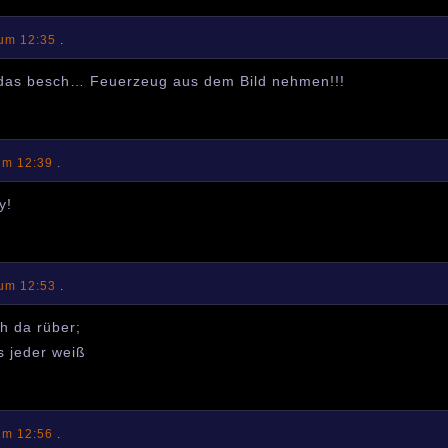
 um 12:35
.
das besch… Feuerzeug aus dem Bild nehmen!!!
um 12:39
.
y!
 um 12:53
.
ch da rüber;
s jeder weiß
um 12:56
.