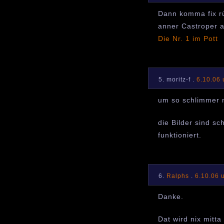
Dann komma fix rü
anner Castroper a
Die Nr. 1 im Pott
5. moritz-f .
6.10.06
um so schlimmer m
die Bilder sind s
funktioniert.
6.
Ralphs
.
6.10.06 
Danke.
Dat wird nix mitt