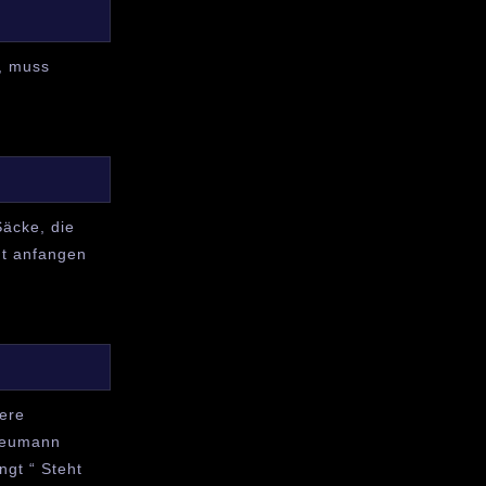
t, muss
Säcke, die
adt anfangen
sere
 Neumann
ngt “ Steht