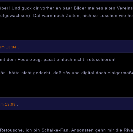
ber! Und guck dir vorher en paar Bilder meines alten Vereins
ufgewachsen). Dat warn noch Zeiten, nich so Luschen wie he
 um 13:04
.
it dem Feuerzeug. passt einfach nicht. retuschieren!
chön. hätte nicht gedacht, daß s/w und digital doch einigerma
um 13:09
.
a Retousche, ich bin Schalke-Fan. Ansonsten gehn mir die Riva