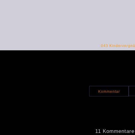
<
043 Kindervergnü
Kommentar
11 Kommentare