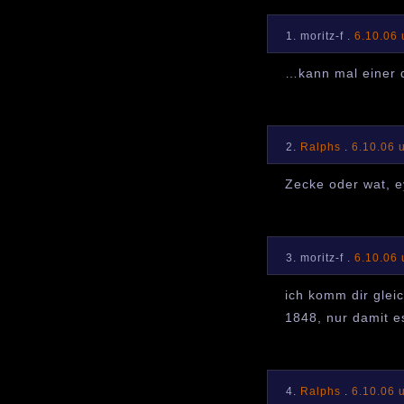
1. moritz-f .
6.10.06
…kann mal einer 
2.
Ralphs
.
6.10.06 
Zecke oder wat, e
3. moritz-f .
6.10.06
ich komm dir glei
1848, nur damit e
4.
Ralphs
.
6.10.06 