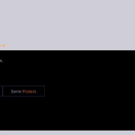
 II
>
n.
Serie
Protest