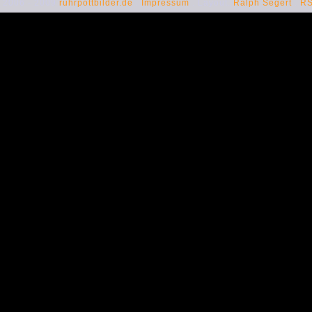
 2006 - 2009
ruhrpottbilder.de
.
Impressum
. Layout:
Ralph Segert
.
R