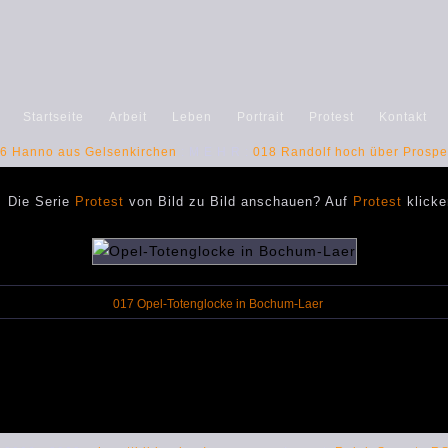
Startseite
Arbeit
Leben
Portrait
Protest
Kontakt
6 Hanno aus Gelsenkirchen
: M E H R :
018 Randolf hoch über Prosper
Die Serie
Protest
von Bild zu Bild anschauen? Auf
Protest
klicke
017 Opel-Totenglocke in Bochum-Laer