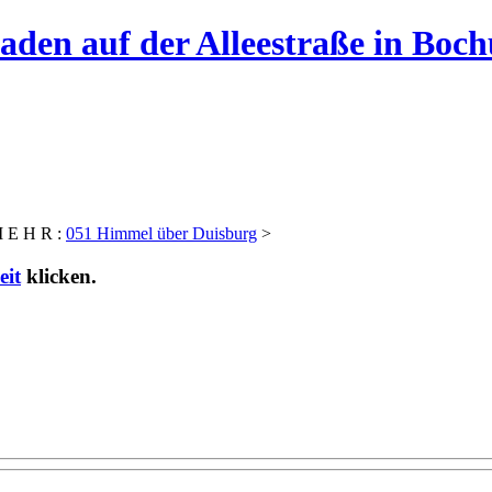
aden auf der Alleestraße in Boc
 E H R :
051 Himmel über Duisburg
>
eit
klicken.