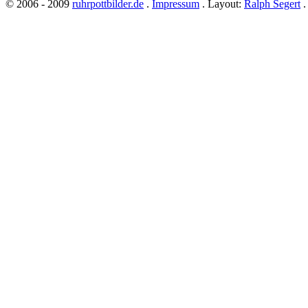
© 2006 - 2009
ruhrpottbilder.de
.
Impressum
. Layout:
Ralph Segert